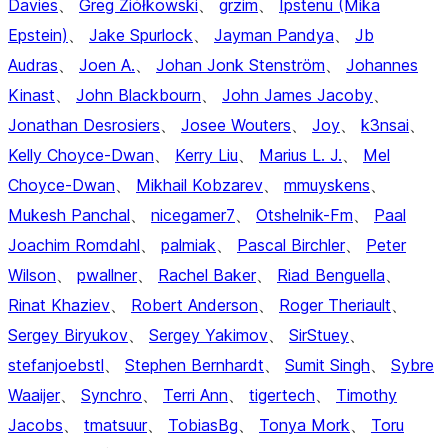
Davies
、
Greg Ziółkowski
、
grzim
、
Ipstenu (Mika
Epstein)
、
Jake Spurlock
、
Jayman Pandya
、
Jb
Audras
、
Joen A.
、
Johan Jonk Stenström
、
Johannes
Kinast
、
John Blackbourn
、
John James Jacoby
、
Jonathan Desrosiers
、
Josee Wouters
、
Joy
、
k3nsai
、
Kelly Choyce-Dwan
、
Kerry Liu
、
Marius L. J.
、
Mel
Choyce-Dwan
、
Mikhail Kobzarev
、
mmuyskens
、
Mukesh Panchal
、
nicegamer7
、
Otshelnik-Fm
、
Paal
Joachim Romdahl
、
palmiak
、
Pascal Birchler
、
Peter
Wilson
、
pwallner
、
Rachel Baker
、
Riad Benguella
、
Rinat Khaziev
、
Robert Anderson
、
Roger Theriault
、
Sergey Biryukov
、
Sergey Yakimov
、
SirStuey
、
stefanjoebstl
、
Stephen Bernhardt
、
Sumit Singh
、
Sybre
Waaijer
、
Synchro
、
Terri Ann
、
tigertech
、
Timothy
Jacobs
、
tmatsuur
、
TobiasBg
、
Tonya Mork
、
Toru