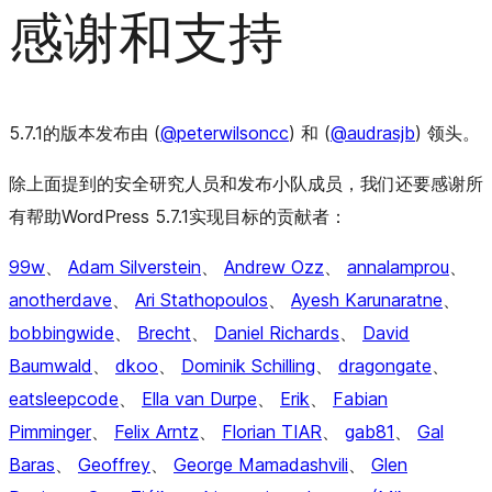
感谢和支持
5.7.1的版本发布由 (
@
peterwilsoncc
) 和 (
@
audrasjb
) 领头。
除上面提到的安全研究人员和发布小队成员，我们还要感谢所
有帮助WordPress 5.7.1实现目标的贡献者：
99w
、
Adam Silverstein
、
Andrew Ozz
、
annalamprou
、
anotherdave
、
Ari Stathopoulos
、
Ayesh Karunaratne
、
bobbingwide
、
Brecht
、
Daniel Richards
、
David
Baumwald
、
dkoo
、
Dominik Schilling
、
dragongate
、
eatsleepcode
、
Ella van Durpe
、
Erik
、
Fabian
Pimminger
、
Felix Arntz
、
Florian TIAR
、
gab81
、
Gal
Baras
、
Geoffrey
、
George Mamadashvili
、
Glen