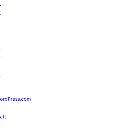
捐
赠
↗
未
来
五
分
计
划
ordPress.com
↗
att
↗