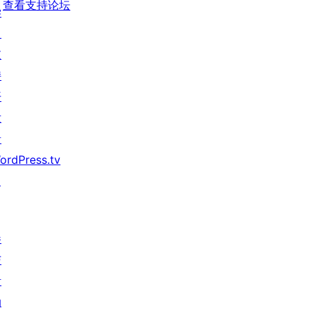
查看支持论坛
学
习
支
持
开
发
者
ordPress.tv
↗
参
与
活
动