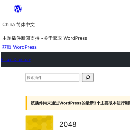
跳
至
China 简体中文
内
容
主题
插件
新闻
支持
关于
获取 WordPress
获取 WordPress
Plugin Directory
搜
索
插
件
该插件尚未通过WordPress的最新3个主要版本进行测
2048