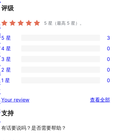
私
评级
5
星（最高 5 星）。
陈
列
5 星
3
3
窗
4 星
0
条
0
主
3 星
0
5
条
0
题
2 星
0
星
4
条
插
0
评
1 星
0
星
3
件
条
0
价
评
星
区
2
条
评
价
Your review
查看全部
评
块
星
1
论
价
样
评
支持
星
板
价
评
有话要说吗？是否需要帮助？
价