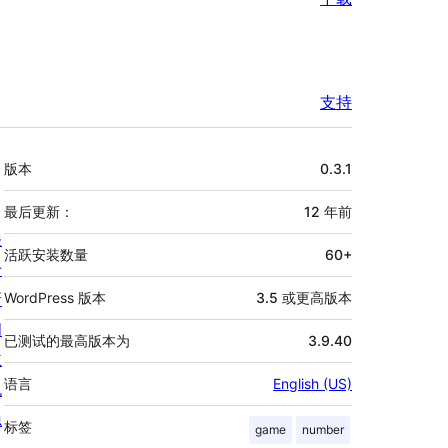
支持
额
版本
0.3.1
外
信
最后更新：
12 年
前
关
息
活跃安装数量
60+
于
新
WordPress 版本
3.5 或更高版本
闻
已测试的最高版本为
3.9.40
主
语言
English (US)
机
隐
标签
game
number