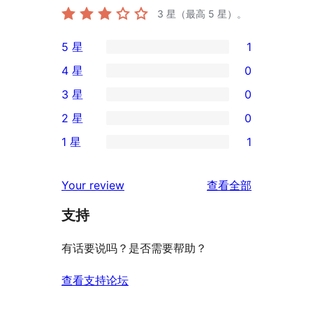
3
星（最高 5 星）。
5 星
1
1
4 星
0
条
0
3 星
0
5
条
0
2 星
0
星
4
条
0
评
1 星
1
星
3
条
1
价
评
星
2
条
评
价
Your review
查看全部
评
星
1
论
价
评
支持
星
价
评
有话要说吗？是否需要帮助？
价
查看支持论坛