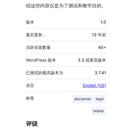
绍这些内容仅是为了测试和教学目的。
额
版本
1.0
外
信
最后更新：
12 年
前
息
活跃安装数量
40+
WordPress 版本
3.3 或更高版本
已测试的最高版本为
3.7.41
语言
English (US)
标签
disclaimer
legal
popup
评级