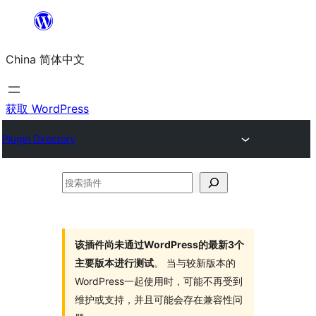
跳
至
China 简体中文
内
容
获取 WordPress
Plugin Directory
搜
索
插
件
该插件尚未通过WordPress的最新3个
主要版本进行测试
。 当与较新版本的
WordPress一起使用时，可能不再受到
维护或支持，并且可能会存在兼容性问