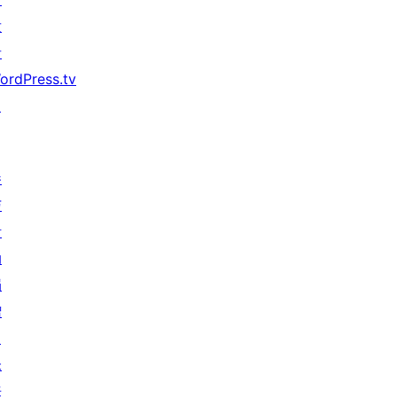
发
者
ordPress.tv
↗
参
与
活
动
捐
赠
↗
未
来