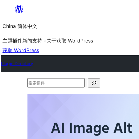
跳
至
China 简体中文
内
容
主题
插件
新闻
支持
关于
获取 WordPress
获取 WordPress
Plugin Directory
搜
索
插
件