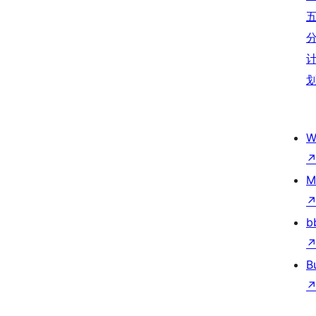
W
M
b
B