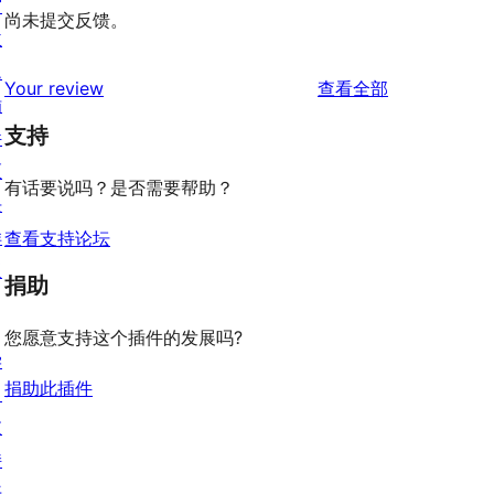
窗
尚未提交反馈。
主
题
评
Your review
查看全部
插
论
支持
件
区
有话要说吗？是否需要帮助？
块
样
查看支持论坛
板
捐助
您愿意支持这个插件的发展吗?
学
捐助此插件
习
支
持
开