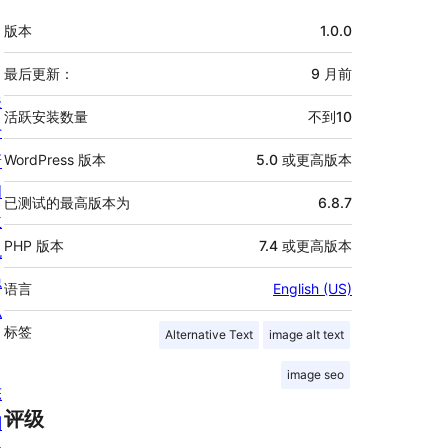
额
版本
1.0.0
外
信
最后更新：
9 月
前
关
息
活跃安装数量
不到10
于
新
WordPress 版本
5.0 或更高版本
闻
已测试的最高版本为
6.8.7
主
PHP 版本
7.4 或更高版本
机
隐
语言
English (US)
私
标签
Alternative Text
image alt text
image seo
陈
评级
列