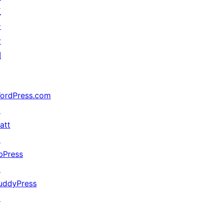
五
分
计
划
ordPress.com
↗
att
↗
bPress
↗
uddyPress
↗