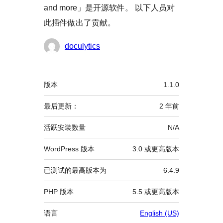
and more」是开源软件。 以下人员对
此插件做出了贡献。
贡
doculytics
献
者
额
版本
1.1.0
外
信
最后更新：
2 年
前
息
活跃安装数量
N/A
WordPress 版本
3.0 或更高版本
已测试的最高版本为
6.4.9
PHP 版本
5.5 或更高版本
语言
English (US)