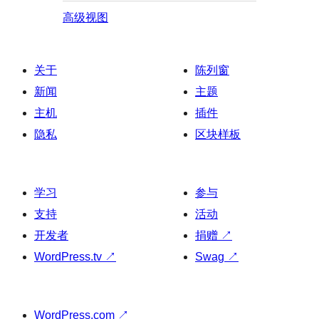
高级视图
关于
陈列窗
新闻
主题
主机
插件
隐私
区块样板
学习
参与
支持
活动
开发者
捐赠
↗
WordPress.tv
↗
Swag
↗
WordPress.com
↗