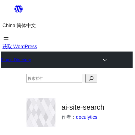
跳
至
China 简体中文
内
容
获取 WordPress
Plugin Directory
搜
索
插
件
ai-site-search
作者：
doculytics