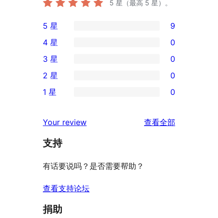
5
星（最高 5 星）。
5 星
9
9
4 星
0
条
0
3 星
0
5
条
0
2 星
0
星
4
条
0
评
1 星
0
星
3
条
0
价
评
星
2
条
评
价
Your review
查看全部
评
星
1
论
价
评
支持
星
价
评
有话要说吗？是否需要帮助？
价
查看支持论坛
捐助