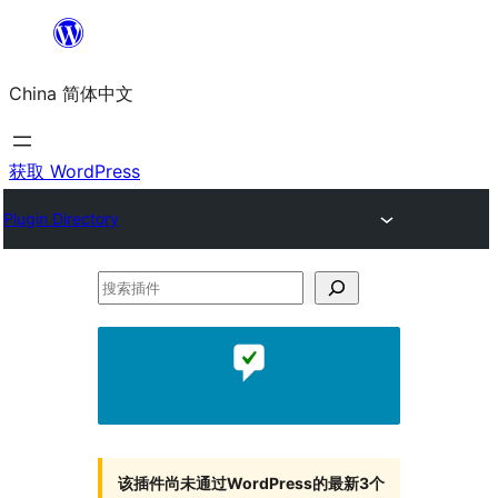
跳
至
China 简体中文
内
容
获取 WordPress
Plugin Directory
搜
索
插
件
该插件尚未通过WordPress的最新3个