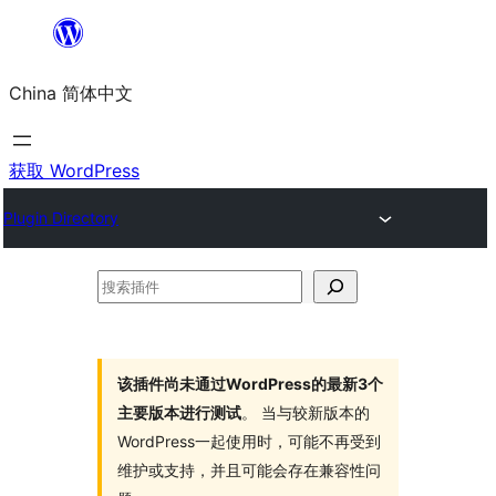
跳
至
China 简体中文
内
容
获取 WordPress
Plugin Directory
搜
索
插
件
该插件尚未通过WordPress的最新3个
主要版本进行测试
。 当与较新版本的
WordPress一起使用时，可能不再受到
维护或支持，并且可能会存在兼容性问