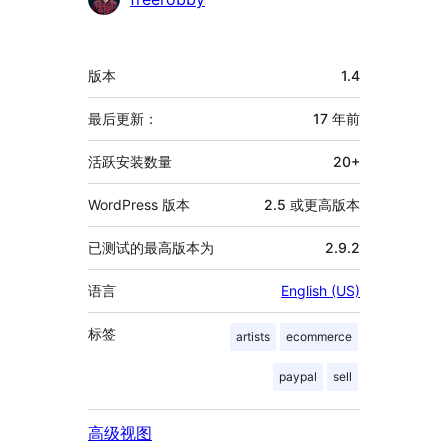
献
者
额
版本
1.4
外
信
最后更新：
17 年
前
息
活跃安装数量
20+
WordPress 版本
2.5 或更高版本
已测试的最高版本为
2.9.2
语言
English (US)
标签
artists
ecommerce
paypal
sell
高级视图