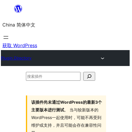
跳
至
China 简体中文
内
容
获取 WordPress
Plugin Directory
搜
索
插
件
该插件尚未通过WordPress的最新3个
主要版本进行测试
。 当与较新版本的
WordPress一起使用时，可能不再受到
维护或支持，并且可能会存在兼容性问