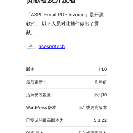
「ASPL Email PDF Invoice」是开源
软件。 以下人员对此插件做出了贡
献。
贡
acespritech
献
者
额
版本
1.1.0
外
信
最后更新：
6 年
前
息
活跃安装数量
不到10
WordPress 版本
5.1 或更高版本
已测试的最高版本为
5.3.22
PHP 版本
5.2 或更高版本