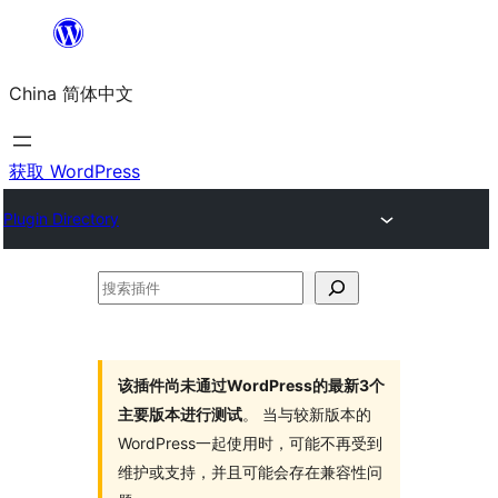
跳
至
China 简体中文
内
容
获取 WordPress
Plugin Directory
搜
索
插
件
该插件尚未通过WordPress的最新3个
主要版本进行测试
。 当与较新版本的
WordPress一起使用时，可能不再受到
维护或支持，并且可能会存在兼容性问