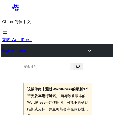
跳
至
China 简体中文
内
容
获取 WordPress
Plugin Directory
搜
索
插
件
该插件尚未通过WordPress的最新3个
主要版本进行测试
。 当与较新版本的
WordPress一起使用时，可能不再受到
维护或支持，并且可能会存在兼容性问