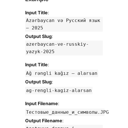
Input Title
:
Azərbaycan və Русский язык
— 2025
Output Slug
:
azerbaycan-ve-russkiy-
yazyk-2025
Input Title
:
Ağ rəngli kağız — alarsan
Output Slug
:
ag-rengli-kagiz-alarsan
Input Filename
:
Тестовые_данные_и_символы.JPG
Output Filename
: