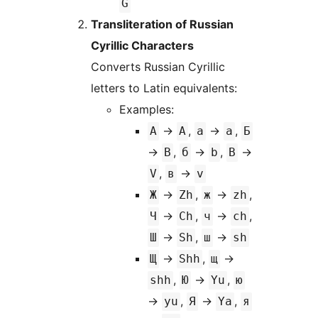
G
Transliteration of Russian
Cyrillic Characters
Converts Russian Cyrillic
letters to Latin equivalents:
Examples:
→
,
→
,
А
A
а
a
Б
→
,
→
,
→
B
б
b
В
,
→
V
в
v
→
,
→
,
Ж
Zh
ж
zh
→
,
→
,
Ч
Ch
ч
ch
→
,
→
Ш
Sh
ш
sh
→
,
→
Щ
Shh
щ
,
→
,
shh
Ю
Yu
ю
→
,
→
,
yu
Я
Ya
я