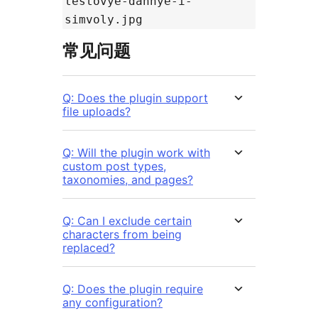
testovye-dannye-i-
simvoly.jpg
常见问题
Q: Does the plugin support
file uploads?
Q: Will the plugin work with
custom post types,
taxonomies, and pages?
Q: Can I exclude certain
characters from being
replaced?
Q: Does the plugin require
any configuration?