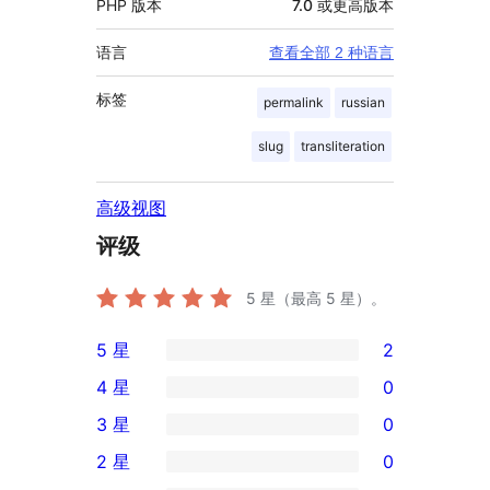
PHP 版本
7.0 或更高版本
语言
查看全部 2 种语言
标签
permalink
russian
slug
transliteration
高级视图
评级
5
星（最高 5 星）。
5 星
2
2
4 星
0
条
0
3 星
0
5
条
0
2 星
0
星
4
条
0