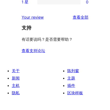
评
1 星
0
星
3
条
0
价
评
星
2
条
评
价
Your review
查看全部
评
星
1
论
价
评
支持
星
价
评
有话要说吗？是否需要帮助？
价
查看支持论坛
关于
陈列窗
新闻
主题
主机
插件
隐私
区块样板