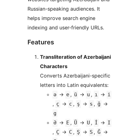
Russian-speaking audiences. It
helps improve search engine
indexing and user-friendly URLs.
Features
Transliteration of Azerbaijani
Characters
Converts Azerbaijani-specific
letters into Latin equivalents:
→
,
→
,
→
ə
e
ü
u
ı
i
,
→
,
→
,
→
ç
c
ş
s
ğ
g
→
,
→
,
→
Ə
E
Ü
U
İ
I
,
→
,
→
,
→
Ç
C
Ş
S
Ğ