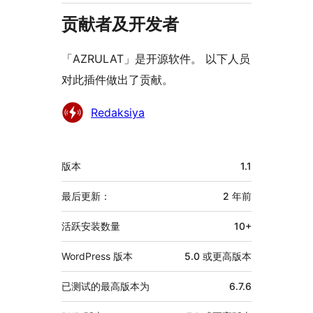
贡献者及开发者
「AZRULAT」是开源软件。 以下人员
对此插件做出了贡献。
贡
Redaksiya
献
者
额
版本
1.1
外
信
最后更新：
2 年
前
息
活跃安装数量
10+
WordPress 版本
5.0 或更高版本
已测试的最高版本为
6.7.6