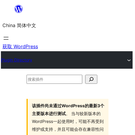
跳
至
China 简体中文
内
容
获取 WordPress
Plugin Directory
搜
索
插
件
该插件尚未通过WordPress的最新3个
主要版本进行测试
。 当与较新版本的
WordPress一起使用时，可能不再受到
维护或支持，并且可能会存在兼容性问