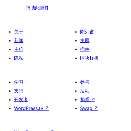
捐助此插件
关于
陈列窗
新闻
主题
主机
插件
隐私
区块样板
学习
参与
支持
活动
开发者
捐赠
↗
WordPress.tv
↗
Swag
↗