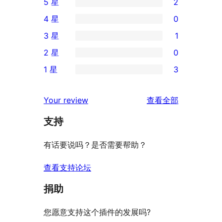
5 星
2
2
4 星
0
条
0
3 星
1
5
条
1
2 星
0
星
4
条
0
评
1 星
3
星
3
条
3
价
评
星
2
条
评
价
Your review
查看全部
评
星
1
论
价
评
支持
星
价
评
有话要说吗？是否需要帮助？
价
查看支持论坛
捐助
您愿意支持这个插件的发展吗?