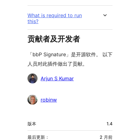
What is required to run
this?
贡献者及开发者
「bbP Signature」是开源软件。 以下
人员对此插件做出了贡献。
贡
Arjun S Kumar
献
者
robinw
额
版本
1.4
外
信
最后更新：
2 月
前