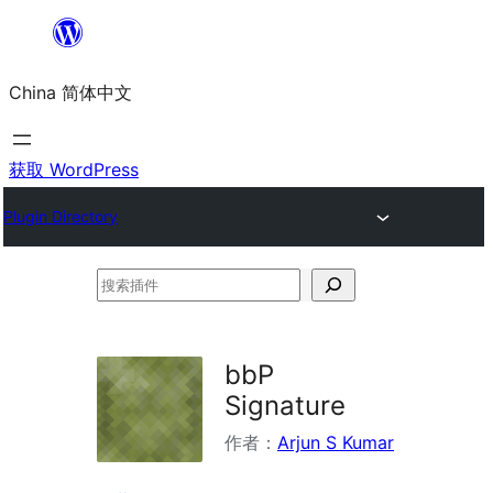
跳
至
China 简体中文
内
容
获取 WordPress
Plugin Directory
搜
索
插
bbP
件
Signature
作者：
Arjun S Kumar