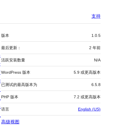
支持
额
版本
1.0.5
外
信
最后更新：
2 年
前
关
息
活跃安装数量
N/A
于
新
WordPress 版本
5.9 或更高版本
闻
已测试的最高版本为
6.5.8
主
PHP 版本
7.2 或更高版本
机
隐
语言
English (US)
私
高级视图