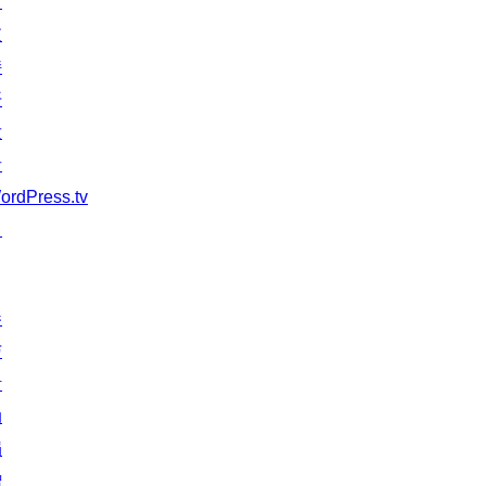
习
支
持
开
发
者
ordPress.tv
↗
参
与
活
动
捐
赠