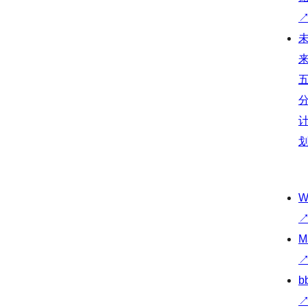
W
M
b