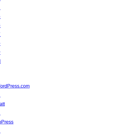
↗
未
来
五
分
计
划
ordPress.com
↗
att
↗
bPress
↗