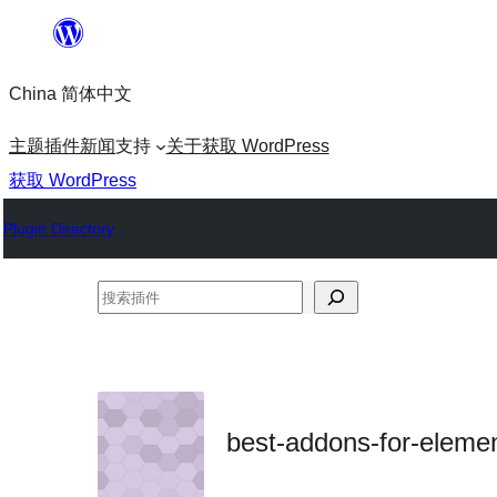
跳
至
China 简体中文
内
容
主题
插件
新闻
支持
关于
获取 WordPress
获取 WordPress
Plugin Directory
搜
索
插
件
best-addons-for-eleme