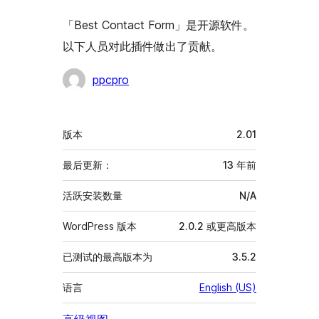
「Best Contact Form」是开源软件。
以下人员对此插件做出了贡献。
贡
ppcpro
献
者
额
版本
2.01
外
信
最后更新：
13 年
前
息
活跃安装数量
N/A
WordPress 版本
2.0.2 或更高版本
已测试的最高版本为
3.5.2
语言
English (US)