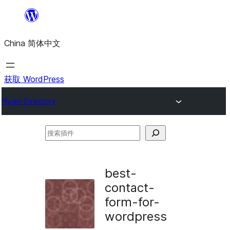
跳
至
China 简体中文
内
容
获取 WordPress
Plugin Directory
搜
索
插
best-
件
contact-
form-for-
wordpress