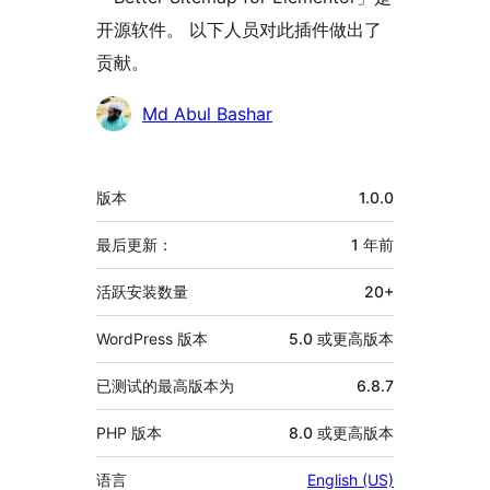
开源软件。 以下人员对此插件做出了
贡献。
贡
Md Abul Bashar
献
者
额
版本
1.0.0
外
信
最后更新：
1 年
前
息
活跃安装数量
20+
WordPress 版本
5.0 或更高版本
已测试的最高版本为
6.8.7
PHP 版本
8.0 或更高版本
语言
English (US)