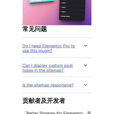
常见问题
Do I need Elementor Pro to
use this plugin?
Can I display custom post
types in the sitemap?
Is the sitemap responsive?
贡献者及开发者
「Better Sitemap for Elementor」是