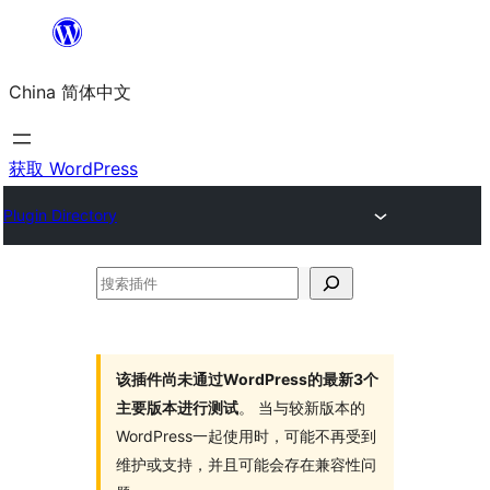
跳
至
China 简体中文
内
容
获取 WordPress
Plugin Directory
搜
索
插
件
该插件尚未通过WordPress的最新3个
主要版本进行测试
。 当与较新版本的
WordPress一起使用时，可能不再受到
维护或支持，并且可能会存在兼容性问