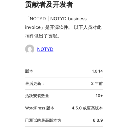
贡献者及开发者
「NOTYD | NOTYD business
invoice」是开源软件。 以下人员对此
插件做出了贡献。
贡
NOTYD
献
者
额
版本
1.0.14
外
信
最后更新：
2 年
前
息
活跃安装数量
10+
WordPress 版本
4.5.0 或更高版本
已测试的最高版本为
6.3.9