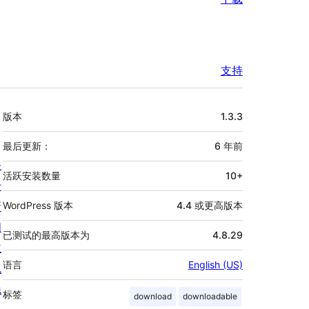
支持
额
版本
1.3.3
外
信
最后更新：
6 年
前
关
息
活跃安装数量
10+
于
新
WordPress 版本
4.4 或更高版本
闻
已测试的最高版本为
4.8.29
主
语言
English (US)
机
隐
标签
download
downloadable