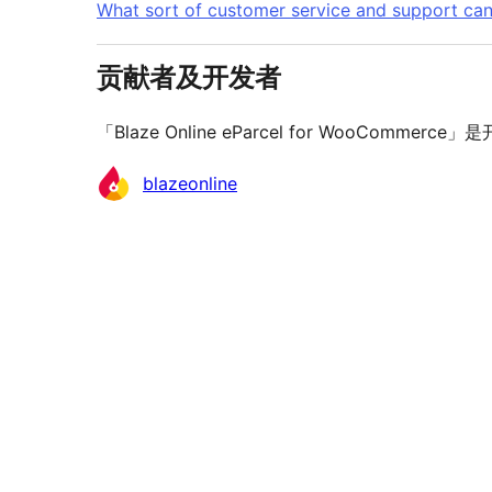
What sort of customer service and support can
贡献者及开发者
「Blaze Online eParcel for WooCom
贡
blazeonline
献
者