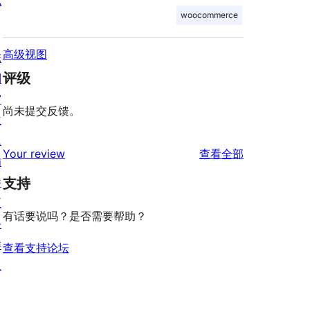
私
woocommerce
高级视图
陈
评级
列
窗
尚未提交反馈。
主
题
评
Your review
查看全部
插
论
件
支持
区
有话要说吗？是否需要帮助？
块
样
查看支持论坛
板