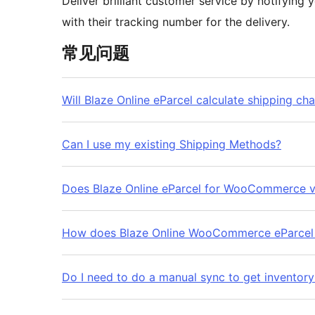
Deliver brilliant customer service by notifying 
with their tracking number for the delivery.
常见问题
Will Blaze Online eParcel calculate shipping c
Can I use my existing Shipping Methods?
Does Blaze Online eParcel for WooCommerce va
How does Blaze Online WooCommerce eParcel
Do I need to do a manual sync to get inventory