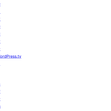
学
习
支
持
开
发
者
ordPress.tv
↗
参
与
活
动