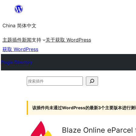
跳
至
China 简体中文
内
容
主题
插件
新闻
支持
关于
获取 WordPress
获取 WordPress
Plugin Directory
搜
索
插
件
该插件尚未通过WordPress的最新3个主要版本进行测
Blaze Online eParce