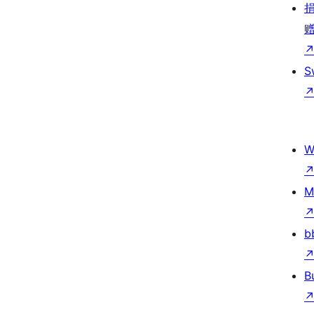
S
W
M
b
B