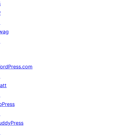
捐
赠
↗
wag
↗
ordPress.com
↗
att
↗
bPress
↗
uddyPress
↗