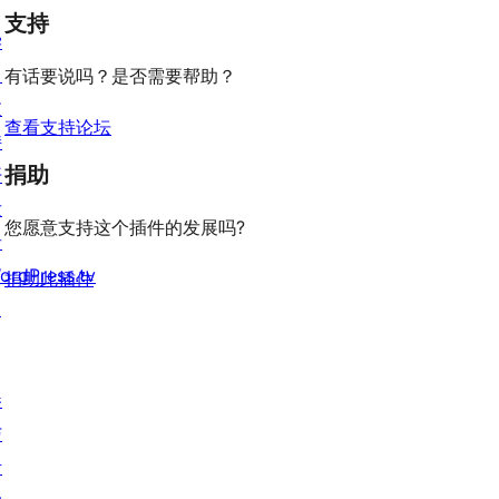
论
价
评
支持
星
学
价
评
习
有话要说吗？是否需要帮助？
价
支
查看支持论坛
持
捐助
开
发
您愿意支持这个插件的发展吗?
者
ordPress.tv
捐助此插件
↗
参
与
活