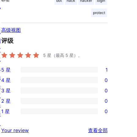
bot
hack
hacker
login
私
protect
高级视图
陈
评级
列
窗
5
星（最高 5 星）。
主
题
5 星
1
1
插
4 星
0
条
0
件
3 星
0
5
条
0
区
2 星
0
星
4
条
块
0
评
1 星
0
星
3
样
条
0
价
评
星
板
2
条
评
价
Your review
查看全部
评
星
1