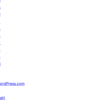
动
捐
赠
↗
未
来
五
分
计
划
ordPress.com
↗
att
↗