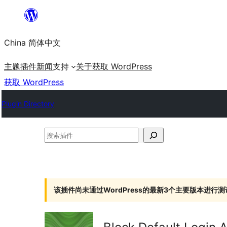
跳
至
China 简体中文
内
容
主题
插件
新闻
支持
关于
获取 WordPress
获取 WordPress
Plugin Directory
搜
索
插
件
该插件尚未通过WordPress的最新3个主要版本进行测