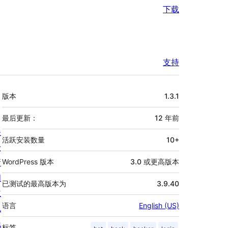
下载
支持
额
版本
1.3.1
外
信
最后更新：
12 年
前
关
息
活跃安装数量
10+
于
新
WordPress 版本
3.0 或更高版本
闻
已测试的最高版本为
3.9.40
主
语言
English (US)
机
隐
标签