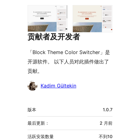
贡献者及开发者
「Block Theme Color Switcher」是
开源软件。 以下人员对此插件做出了
贡献。
贡
Kadim Gültekin
献
者
额
版本
1.0.7
外
信
最后更新：
2 月
前
息
活跃安装数量
不到10