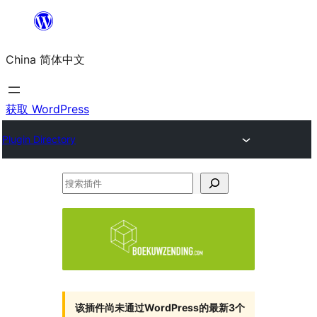
跳
至
China 简体中文
内
容
获取 WordPress
Plugin Directory
搜
索
插
件
该插件尚未通过WordPress的最新3个