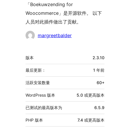
「Boekuwzending for
Woocommerce」是开源软件。 以下
人员对此插件做出了贡献。
贡
margreetbalder
献
者
额
版本
2.3.10
外
信
最后更新：
1 年
前
息
活跃安装数量
60+
WordPress 版本
5.0 或更高版本
已测试的最高版本为
6.5.9
PHP 版本
7.4 或更高版本