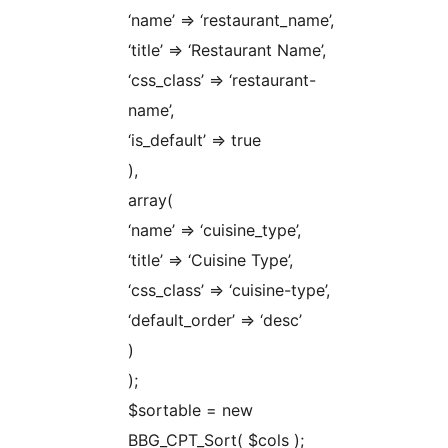
‘name’ => ‘restaurant_name’,
‘title’ => ‘Restaurant Name’,
‘css_class’ => ‘restaurant-
name’,
‘is_default’ => true
),
array(
‘name’ => ‘cuisine_type’,
‘title’ => ‘Cuisine Type’,
‘css_class’ => ‘cuisine-type’,
‘default_order’ => ‘desc’
)
);
$sortable = new
BBG_CPT_Sort( $cols );