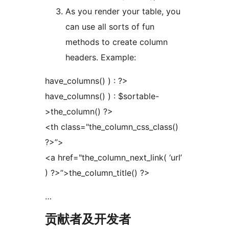
As you render your table, you
can use all sorts of fun
methods to create column
headers. Example:
have_columns() ) : ?>
have_columns() ) : $sortable-
>the_column() ?>
<th class="the_column_css_class()
?>”>
<a href="the_column_next_link( ‘url’
) ?>”>the_column_title() ?>
…
贡献者及开发者