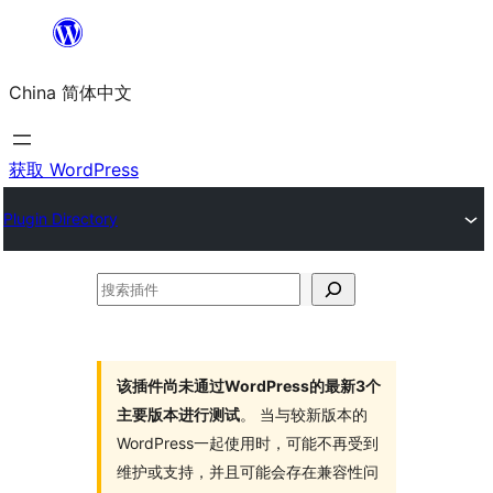
跳
至
China 简体中文
内
容
获取 WordPress
Plugin Directory
搜
索
插
件
该插件尚未通过WordPress的最新3个
主要版本进行测试
。 当与较新版本的
WordPress一起使用时，可能不再受到
维护或支持，并且可能会存在兼容性问