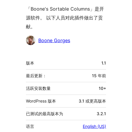
「Boone's Sortable Columns」是开
源软件。 以下人员对此插件做出了贡
献。
贡
Boone Gorges
献
者
额
版本
1.1
外
信
最后更新：
15 年
前
息
活跃安装数量
10+
WordPress 版本
3.1 或更高版本
已测试的最高版本为
3.2.1
语言
English (US)