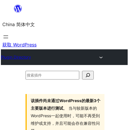
跳
至
China 简体中文
内
容
获取 WordPress
Plugin Directory
搜
索
插
件
该插件尚未通过WordPress的最新3个
主要版本进行测试
。 当与较新版本的
WordPress一起使用时，可能不再受到
维护或支持，并且可能会存在兼容性问