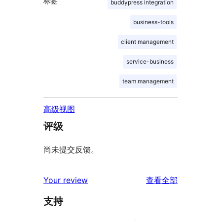
标签
buddypress integration
business-tools
client management
service-business
team management
高级视图
评级
尚未提交反馈。
评
Your review
查看全部
论
支持