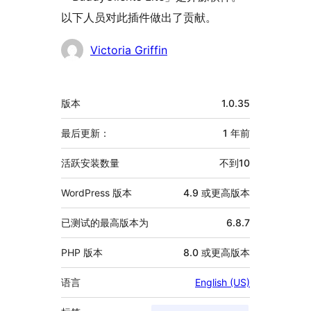
以下人员对此插件做出了贡献。
贡
Victoria Griffin
献
者
额
版本
1.0.35
外
信
最后更新：
1 年
前
息
活跃安装数量
不到10
WordPress 版本
4.9 或更高版本
已测试的最高版本为
6.8.7
PHP 版本
8.0 或更高版本
语言
English (US)