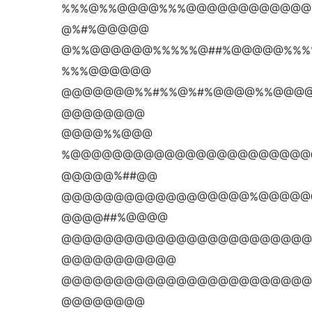
%%%@%%@@@@%%%@@@@@@@@@@@@
@%#%@@@@@
@%%@@@@@@%%%%%@##%@@@@@%%
%%%@@@@@@
@@@@@@@%%#%%@%#%@@@@%%@@@
@@@@@@@@
@@@@%%@@@
%@@@@@@@@@@@@@@@@@@@@@@@
@@@@@%##@@
@@@@@@@@@@@@@@@@@@%@@@@@
@@@@##%@@@@
@@@@@@@@@@@@@@@@@@@@@@@@
@@@@@@@@@@@
@@@@@@@@@@@@@@@@@@@@@@@@
@@@@@@@@