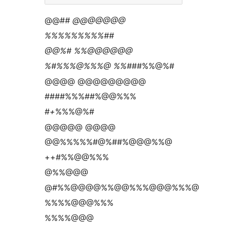
@@#
# @@@@@@@
%%%%%%%%%##
@@%# %%@@@@@@
%#%%%@%%%@ %%#
##%%@%#
@@@@ @@@@@@@@@
####%%%##%@@%%%
#
+
%%%@%#
@@@@@ @@@@
@@%%%%%#@%##%@@@%%@
++#%%@@%%%
@%%@@@
@#%%@@@@%%@@%%%@@@%%%@
%%%%@@@%%%
%%%%@@@