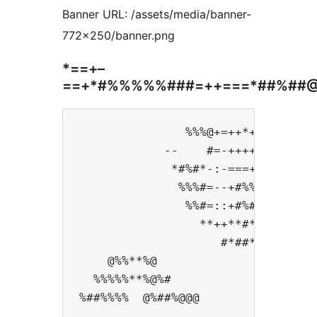
Banner URL: /assets/media/banner-
772×250/banner.png
*==+–
==+*#%%%%%###=++===*##%##
               %%%@+=++*+-:-##=++=
            --    #=-++++-:=#**#*=
             *#%#*-:-===++=+#*==+*
              %%%#=--+#%%+:=*+*###
               %%#=::+#%#+-+##%%%#
                 **++**#*--=**#%%#
                    #*##*==+++####
    @%%**%@              ###+=+#*#
  %%%%%**%@%#              %#+**+*