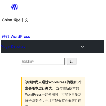
跳
至
China 简体中文
内
容
获取 WordPress
Plugin Directory
搜
索
插
件
该插件尚未通过WordPress的最新3个
主要版本进行测试
。 当与较新版本的
WordPress一起使用时，可能不再受到
维护或支持，并且可能会存在兼容性问