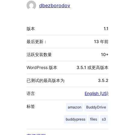
贡
dbezborodov
献
者
额
版本
1.1
外
信
最后更新：
13 年
前
息
活跃安装数量
10+
WordPress 版本
3.5.1 或更高版本
已测试的最高版本为
3.5.2
语言
English (US)
标签
amazon
BuddyDrive
buddypress
files
s3