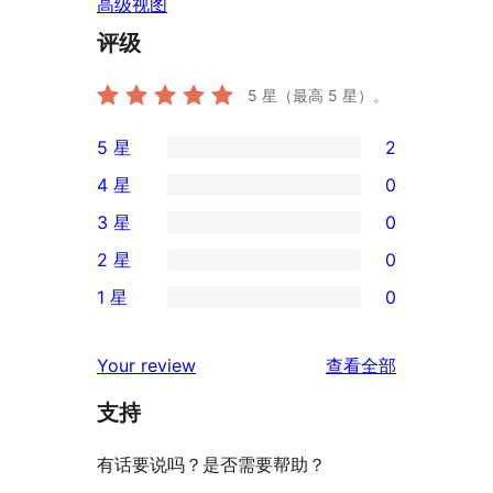
高级视图
评级
5
星（最高 5 星）。
5 星
2
2
4 星
0
条
0
3 星
0
5
条
0
2 星
0
星
4
条
0
评
1 星
0
星
3
条
0
价
评
星
2
条
评
价
Your review
查看全部
评
星
1
论
价
评
支持
星
价
评
有话要说吗？是否需要帮助？
价