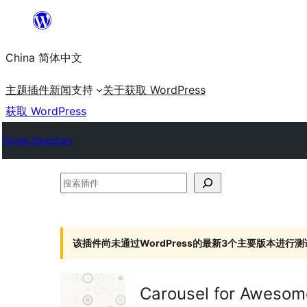
跳
至
China 简体中文
内
容
主题
插件
新闻
支持
关于
获取 WordPress
获取 WordPress
Plugin Directory
搜
索
插
件
该插件尚未通过WordPress的最新3个主要版本进行测
Carousel for Awesome 