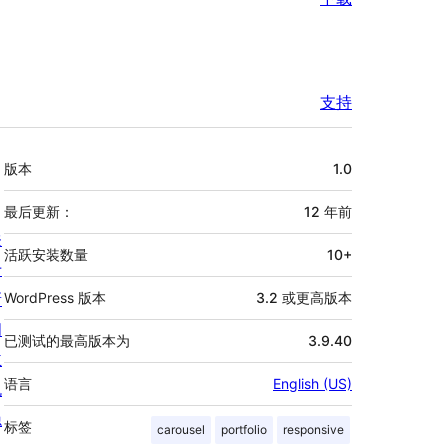
支持
额
版本
1.0
外
信
最后更新：
12 年
前
关
息
活跃安装数量
10+
于
新
WordPress 版本
3.2 或更高版本
闻
已测试的最高版本为
3.9.40
主
语言
English (US)
机
隐
标签
carousel
portfolio
responsive