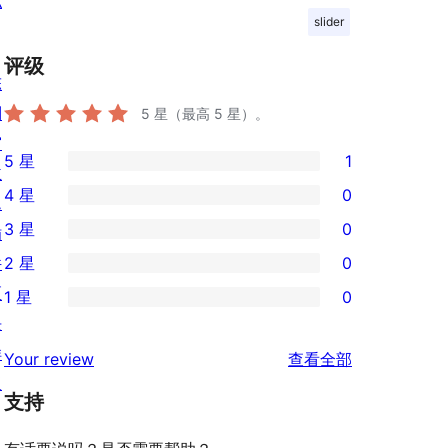
私
slider
评级
陈
列
5
星（最高 5 星）。
窗
5 星
1
主
1
4 星
0
题
条
0
3 星
0
插
5
条
0
件
2 星
0
星
4
条
0
区
评
1 星
0
星
3
条
0
块
价
评
星
2
条
样
评
价
Your review
查看全部
评
星
1
板
论
价
评
支持
星
价
评