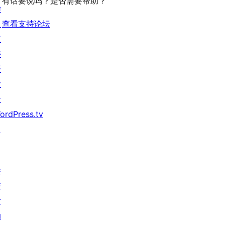
有话要说吗？是否需要帮助？
价
学
习
查看支持论坛
支
持
开
发
者
ordPress.tv
↗
参
与
活
动