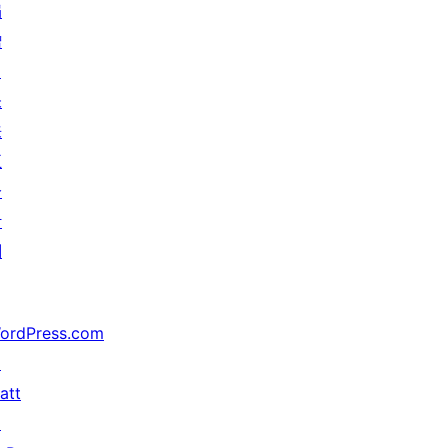
捐
赠
↗
未
来
五
分
计
划
ordPress.com
↗
att
↗