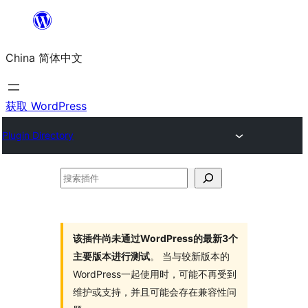
跳
至
China 简体中文
内
容
获取 WordPress
Plugin Directory
搜
索
插
件
该插件尚未通过WordPress的最新3个
主要版本进行测试
。 当与较新版本的
WordPress一起使用时，可能不再受到
维护或支持，并且可能会存在兼容性问