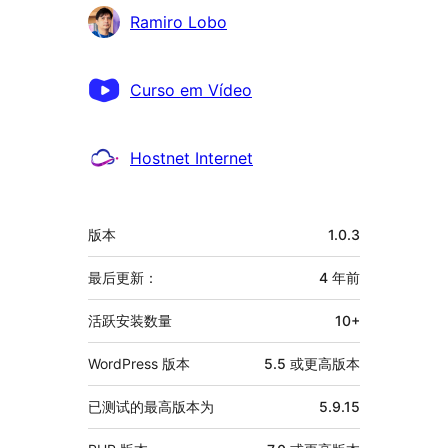
贡
Ramiro Lobo
献
者
Curso em Vídeo
Hostnet Internet
额
版本
1.0.3
外
信
最后更新：
4 年
前
息
活跃安装数量
10+
WordPress 版本
5.5 或更高版本
已测试的最高版本为
5.9.15