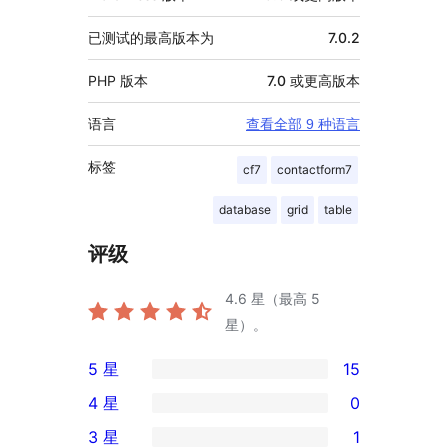
已测试的最高版本为
7.0.2
PHP 版本
7.0 或更高版本
语言
查看全部 9 种语言
标签
cf7
contactform7
database
grid
table
评级
4.6
星（最高 5
星）。
5 星
15
15
4 星
0
条
0
3 星
1
5
条