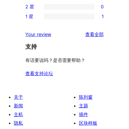
1
2 星
0
星
4
条
0
评
1 星
1
星
3
条
1
价
评
星
2
条
评
价
Your review
查看全部
评
星
1
论
价
评
支持
星
价
评
有话要说吗？是否需要帮助？
价
查看支持论坛
关于
陈列窗
新闻
主题
主机
插件
隐私
区块样板