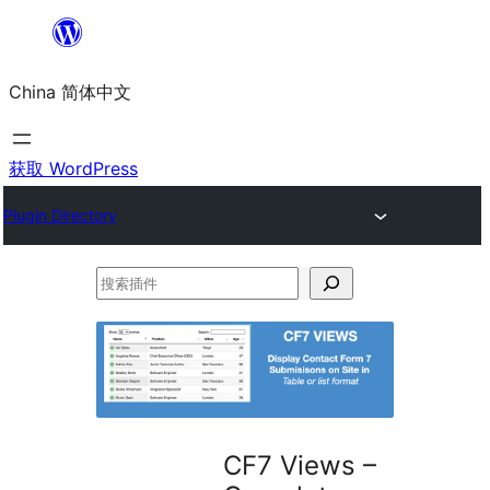
跳
至
China 简体中文
内
容
获取 WordPress
Plugin Directory
搜
索
插
件
CF7 Views –