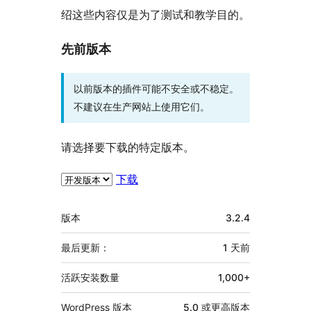
绍这些内容仅是为了测试和教学目的。
先前版本
以前版本的插件可能不安全或不稳定。
不建议在生产网站上使用它们。
请选择要下载的特定版本。
下载
额
版本
3.2.4
外
信
最后更新：
1 天
前
息
活跃安装数量
1,000+
WordPress 版本
5.0 或更高版本