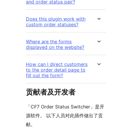
and order status pair?
Does this plugin work with
custom order statuses?
Where are the forms
displayed on the website?
How can I direct customers
to the order detail page to
fill out the form?
贡献者及开发者
「CF7 Order Status Switcher」是开
源软件。 以下人员对此插件做出了贡
献。