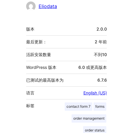
贡
Eliodata
献
者
额
版本
2.0.0
外
信
最后更新：
2 年
前
息
活跃安装数量
不到10
WordPress 版本
6.0 或更高版本
已测试的最高版本为
6.7.6
语言
English (US)
标签
contact form 7
forms
order management
order status