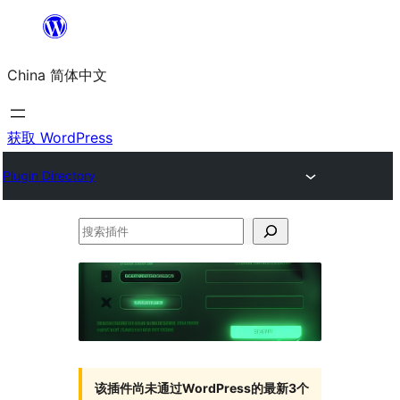
跳
至
China 简体中文
内
容
获取 WordPress
Plugin Directory
搜
索
插
件
该插件尚未通过WordPress的最新3个