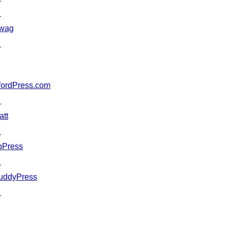
↗
wag
↗
ordPress.com
↗
att
↗
bPress
↗
uddyPress
↗