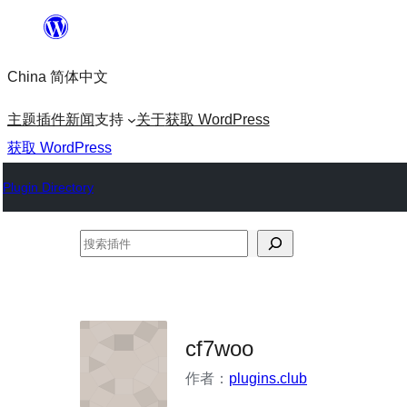
跳
至
China 简体中文
内
容
主题
插件
新闻
支持
关于
获取 WordPress
获取 WordPress
Plugin Directory
搜
索
插
件
cf7woo
作者：
plugins.club