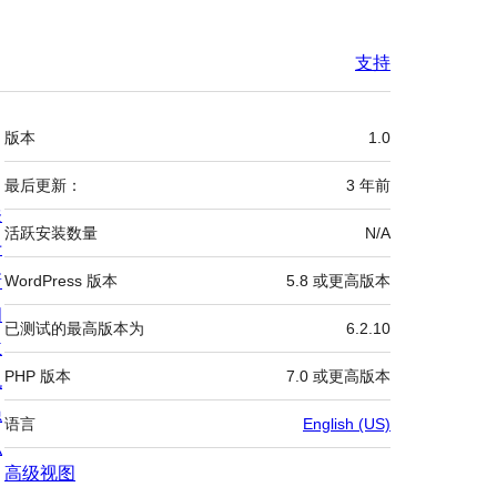
支持
额
版本
1.0
外
信
最后更新：
3 年
前
关
息
活跃安装数量
N/A
于
新
WordPress 版本
5.8 或更高版本
闻
已测试的最高版本为
6.2.10
主
PHP 版本
7.0 或更高版本
机
隐
语言
English (US)
私
高级视图