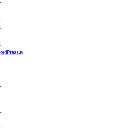
习
支
持
开
发
者
ordPress.tv
↗
参
与
活
动
捐
赠