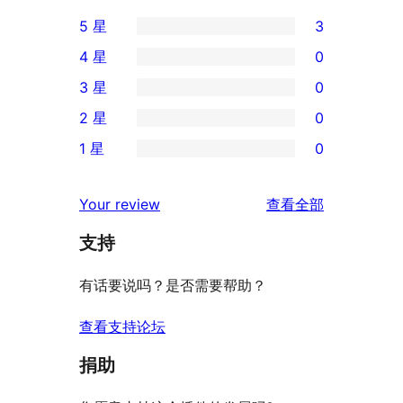
5 星
3
3
4 星
0
条
0
3 星
0
5
条
0
2 星
0
星
4
条
0
评
1 星
0
星
3
条
0
价
评
星
2
条
评
价
Your review
查看全部
评
星
1
论
价
评
支持
星
价
评
有话要说吗？是否需要帮助？
价
查看支持论坛
捐助