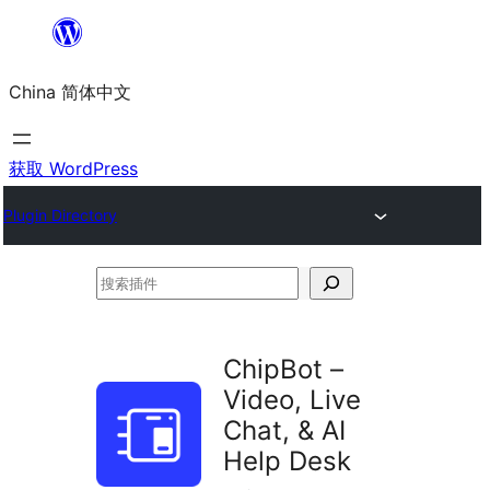
跳
至
China 简体中文
内
容
获取 WordPress
Plugin Directory
搜
索
插
ChipBot –
件
Video, Live
Chat, & AI
Help Desk