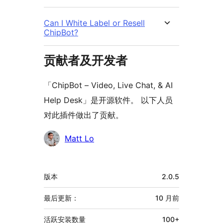
Can I White Label or Resell
ChipBot?
贡献者及开发者
「ChipBot – Video, Live Chat, & AI
Help Desk」是开源软件。 以下人员
对此插件做出了贡献。
贡
Matt Lo
献
者
额
版本
2.0.5
外
信
最后更新：
10 月
前
息
活跃安装数量
100+