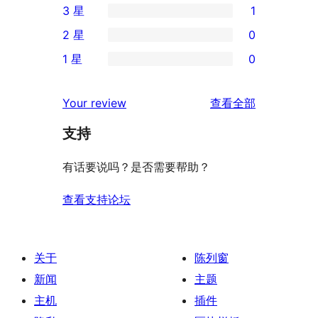
3 星
1
5
条
1
2 星
0
星
4
条
0
评
1 星
0
星
3
条
0
价
评
星
2
条
评
价
Your review
查看全部
评
星
1
论
价
评
支持
星
价
评
有话要说吗？是否需要帮助？
价
查看支持论坛
关于
陈列窗
新闻
主题
主机
插件