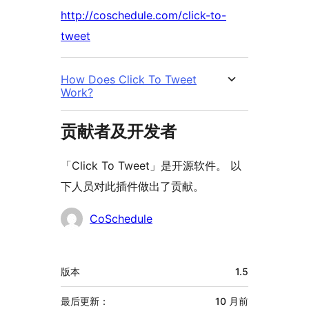
http://coschedule.com/click-to-
tweet
How Does Click To Tweet
Work?
贡献者及开发者
「Click To Tweet」是开源软件。 以
下人员对此插件做出了贡献。
贡
CoSchedule
献
者
额
版本
1.5
外
信
最后更新：
10 月
前