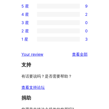
5 星
9
9
4 星
2
条
2
3 星
0
5
条
0
2 星
0
星
4
条
0
评
1 星
3
星
3
条
3
价
评
星
2
条
评
价
Your review
查看全部
评
星
1
论
价
评
支持
星
价
评
有话要说吗？是否需要帮助？
价
查看支持论坛
捐助