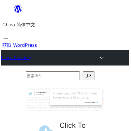
跳
至
China 简体中文
内
容
获取 WordPress
Plugin Directory
搜
索
插
件
Click To