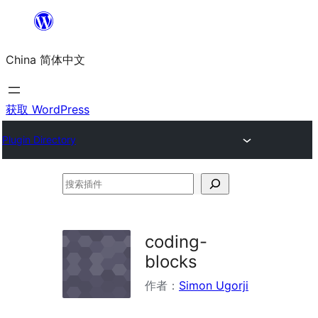
跳
至
China 简体中文
内
容
获取 WordPress
Plugin Directory
搜
索
插
coding-
件
blocks
作者：
Simon Ugorji