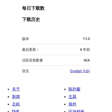
每日下载数
下载历史
额
版本
1.1.0
外
信
最后更新：
4 年
前
息
活跃安装数量
N/A
语言
English (US)
关于
陈列窗
新闻
主题
主机
插件
隐私
区块样板