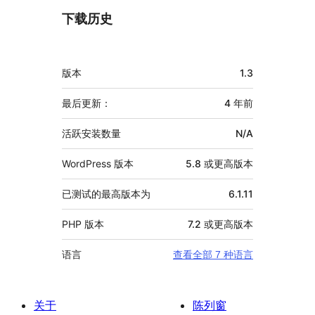
下载历史
额
版本
1.3
外
信
最后更新：
4 年
前
息
活跃安装数量
N/A
WordPress 版本
5.8 或更高版本
已测试的最高版本为
6.1.11
PHP 版本
7.2 或更高版本
语言
查看全部 7 种语言
关于
陈列窗