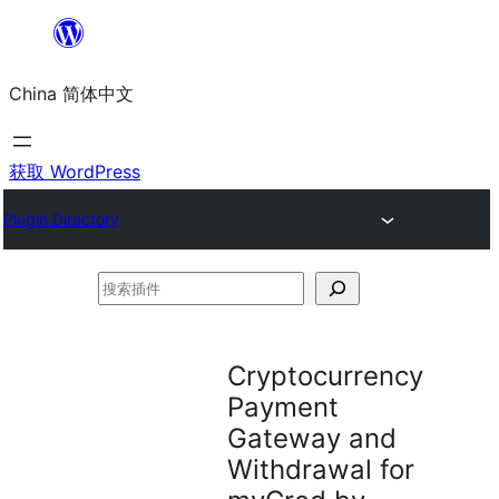
跳
至
China 简体中文
内
容
获取 WordPress
Plugin Directory
搜
索
插
Cryptocurrency
件
Payment
Gateway and
Withdrawal for