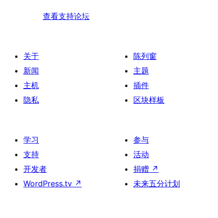
查看支持论坛
关于
陈列窗
新闻
主题
主机
插件
隐私
区块样板
学习
参与
支持
活动
开发者
捐赠
↗
WordPress.tv
↗
未来五分计划