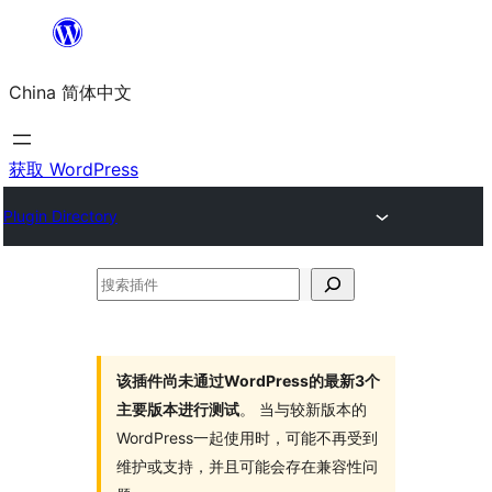
跳
至
China 简体中文
内
容
获取 WordPress
Plugin Directory
搜
索
插
件
该插件尚未通过WordPress的最新3个
主要版本进行测试
。 当与较新版本的
WordPress一起使用时，可能不再受到
维护或支持，并且可能会存在兼容性问