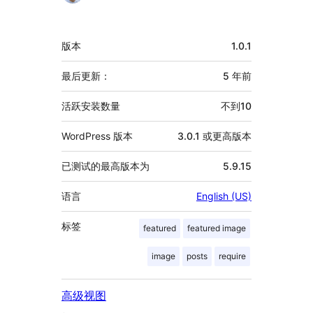
献
者
额
版本
1.0.1
外
信
最后更新：
5 年
前
息
活跃安装数量
不到10
WordPress 版本
3.0.1 或更高版本
已测试的最高版本为
5.9.15
语言
English (US)
标签
featured
featured image
image
posts
require
高级视图