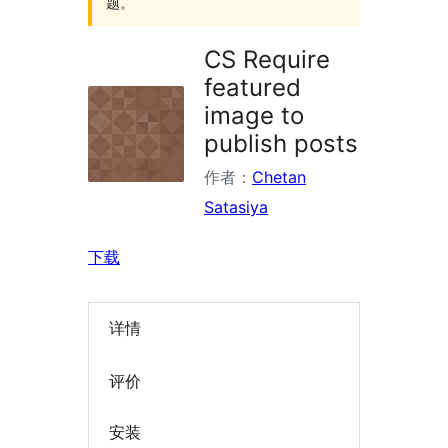
题。
CS Require
featured
image to
publish posts
作者：
Chetan
Satasiya
下载
详情
评价
安装