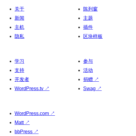
关于
陈列窗
新闻
主题
主机
插件
隐私
区块样板
学习
参与
支持
活动
开发者
捐赠
↗
WordPress.tv
↗
Swag
↗
WordPress.com
↗
Matt
↗
bbPress
↗