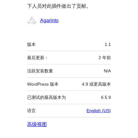
下人员对此插件做出了贡献。
贡
Agarinto
献
者
额
版本
1.1
外
信
最后更新：
2 年
前
息
活跃安装数量
N/A
WordPress 版本
4.9 或更高版本
已测试的最高版本为
6.5.9
语言
English (US)
高级视图