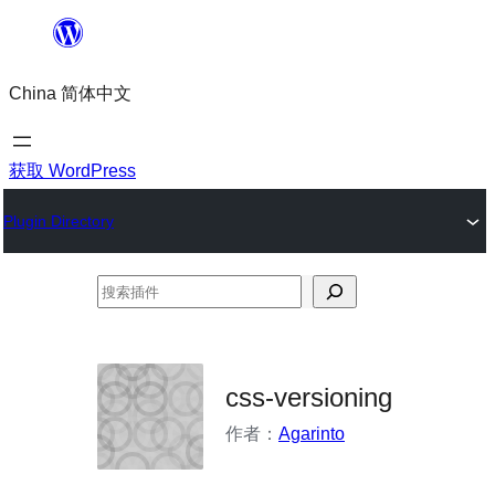
跳
至
China 简体中文
内
容
获取 WordPress
Plugin Directory
搜
索
插
件
css-versioning
作者：
Agarinto