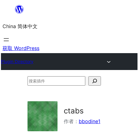
跳
至
China 简体中文
内
容
获取 WordPress
Plugin Directory
搜
索
插
件
ctabs
作者：
bbodine1