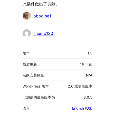
此插件做出了贡献。
贡
bbodine1
献
者
snumb130
额
版本
1.3
外
信
最后更新：
16 年
前
息
活跃安装数量
N/A
WordPress 版本
2.6 或更高版本
已测试的最高版本为
3.0.5
语言
English (US)