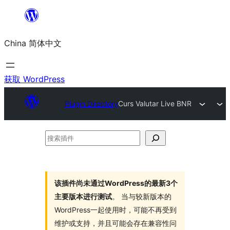
跳
至
China 简体中文
内
容
获取 WordPress
Plugin Directory
Curs Valutar Live BNR
搜
索
插
件
该插件尚未通过WordPress的最新3个
主要版本进行测试
。 当与较新版本的
WordPress一起使用时，可能不再受到
维护或支持，并且可能会存在兼容性问