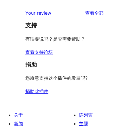
价
评
星
2
条
评
价
Your review
查看全部
评
星
1
论
价
评
支持
星
价
评
有话要说吗？是否需要帮助？
价
查看支持论坛
捐助
您愿意支持这个插件的发展吗?
捐助此插件
关于
陈列窗
新闻
主题