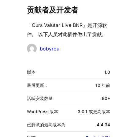
贡献者及开发者
「Curs Valutar Live BNR」是开源软
件。 以下人员对此插件做出了贡献。
贡
bobyrou
献
者
额
版本
1.0
外
信
最后更新：
10 年
前
息
活跃安装数量
90+
WordPress 版本
3.0.1 或更高版本
已测试的最高版本为
4.4.34