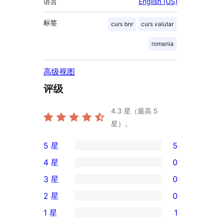
语言
English (US)
标签
curs bnr
curs valutar
romania
高级视图
评级
4.3
星（最高 5
星）。
5 星
5
5
4 星
0
条
0
3 星
0
5
条
0
2 星
0
星
4
条
0
评
1 星
1
星
3
条
1