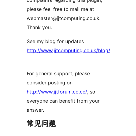
complaints regarding this plugin,
please feel free to mail me at
webmaster@jjtcomputing.co.uk.
Thank you.
See my blog for updates
http://www.jjtcomputing.co.uk/blog/
.
For general support, please
consider posting on
http://www.jjtforum.co.cc/
, so
everyone can benefit from your
answer.
常见问题