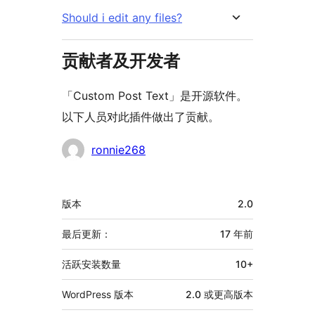
Should i edit any files?
贡献者及开发者
「Custom Post Text」是开源软件。
以下人员对此插件做出了贡献。
贡
ronnie268
献
者
额
版本
2.0
外
信
最后更新：
17 年
前
息
活跃安装数量
10+
WordPress 版本
2.0 或更高版本