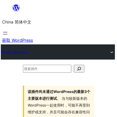
跳
至
China 简体中文
内
容
获取 WordPress
Plugin Directory
搜
索
插
件
该插件尚未通过WordPress的最新3个
主要版本进行测试
。 当与较新版本的
WordPress一起使用时，可能不再受到
维护或支持，并且可能会存在兼容性问