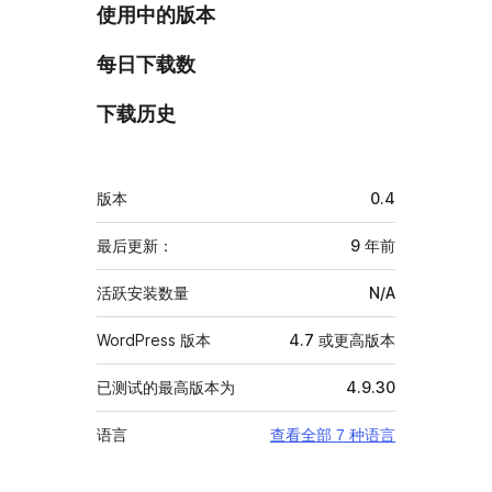
使用中的版本
每日下载数
下载历史
额
版本
0.4
外
信
最后更新：
9 年
前
息
活跃安装数量
N/A
WordPress 版本
4.7 或更高版本
已测试的最高版本为
4.9.30
语言
查看全部 7 种语言