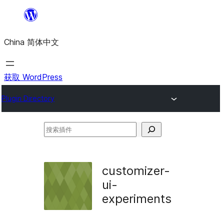
跳
至
China 简体中文
内
容
获取 WordPress
Plugin Directory
搜
索
插
customizer-
件
ui-
experiments