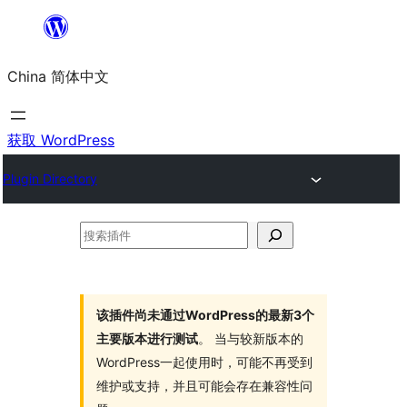
跳
至
China 简体中文
内
容
获取 WordPress
Plugin Directory
搜
索
插
件
该插件尚未通过WordPress的最新3个
主要版本进行测试
。 当与较新版本的
WordPress一起使用时，可能不再受到
维护或支持，并且可能会存在兼容性问