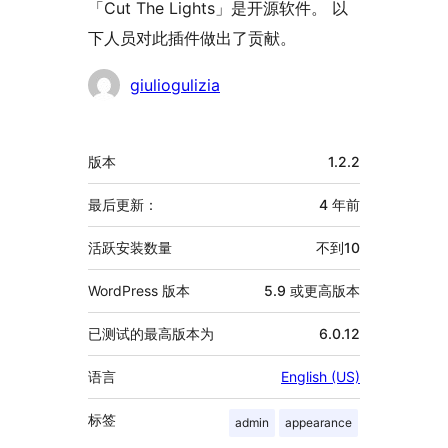
「Cut The Lights」是开源软件。 以
下人员对此插件做出了贡献。
贡
giuliogulizia
献
者
额
版本
1.2.2
外
信
最后更新：
4 年
前
息
活跃安装数量
不到10
WordPress 版本
5.9 或更高版本
已测试的最高版本为
6.0.12
语言
English (US)
标签
admin
appearance