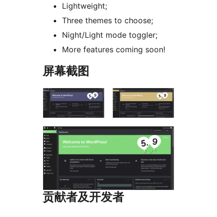
Lightweight;
Three themes to choose;
Night/Light mode toggler;
More features coming soon!
屏幕截图
贡献者及开发者