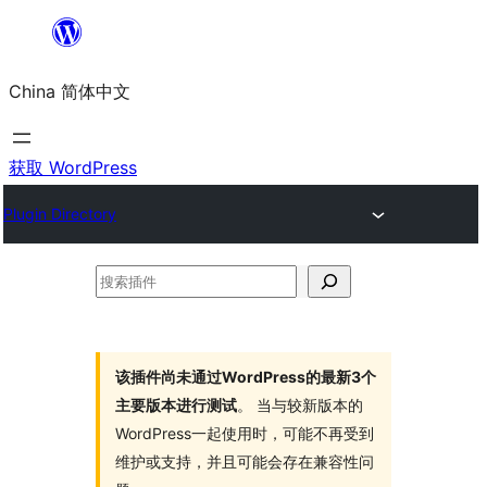
跳
至
China 简体中文
内
容
获取 WordPress
Plugin Directory
搜
索
插
件
该插件尚未通过WordPress的最新3个
主要版本进行测试
。 当与较新版本的
WordPress一起使用时，可能不再受到
维护或支持，并且可能会存在兼容性问