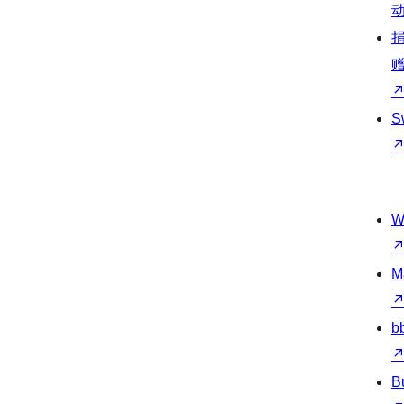
S
W
M
b
B