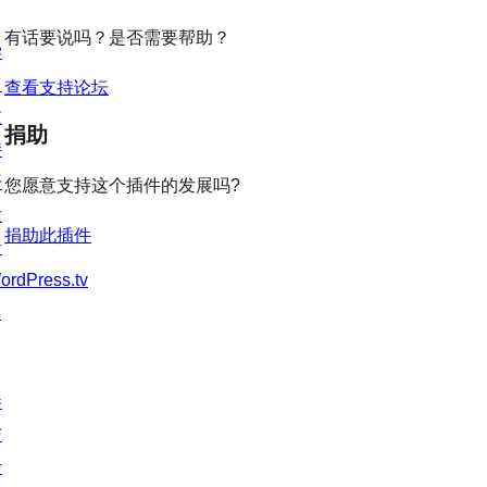
价
评
有话要说吗？是否需要帮助？
价
学
习
查看支持论坛
支
捐助
持
开
您愿意支持这个插件的发展吗?
发
捐助此插件
者
ordPress.tv
↗
参
与
活