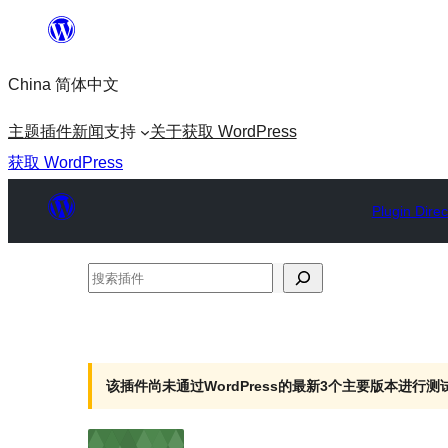
跳
至
China 简体中文
内
容
主题
插件
新闻
支持
关于
获取 WordPress
获取 WordPress
Plugin Direc
搜
索
插
件
该插件尚未通过WordPress的最新3个主要版本进行测