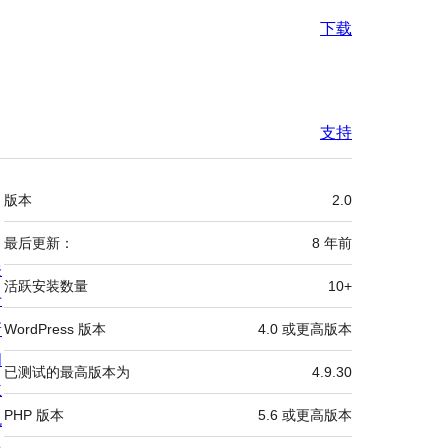
下载
支持
额
版本
2.0
外
信
最后更新：
8 年
前
关
息
活跃安装数量
10+
于
新
WordPress 版本
4.0 或更高版本
闻
已测试的最高版本为
4.9.30
主
PHP 版本
5.6 或更高版本
机