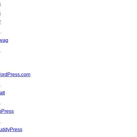
动
捐
赠
↗
wag
↗
ordPress.com
↗
att
↗
bPress
↗
uddyPress