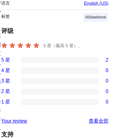
隐
语言
English (US)
私
标签
000webhost
评级
陈
列
5
星（最高 5 星）。
窗
5 星
2
主
2
4 星
0
题
条
0
3 星
0
插
5
条
0
件
2 星
0
星
4
条
0
区
评
1 星
0
星
3
条
0
块
价
评
星
2
条
样
评
价
Your review
查看全部
评
星
1
板
论
价
评
支持
星