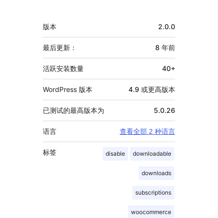
献
者
额
版本
2.0.0
外
信
最后更新：
8 年
前
息
活跃安装数量
40+
WordPress 版本
4.9 或更高版本
已测试的最高版本为
5.0.26
语言
查看全部 2 种语言
标签
disable
downloadable
downloads
subscriptions
woocommerce