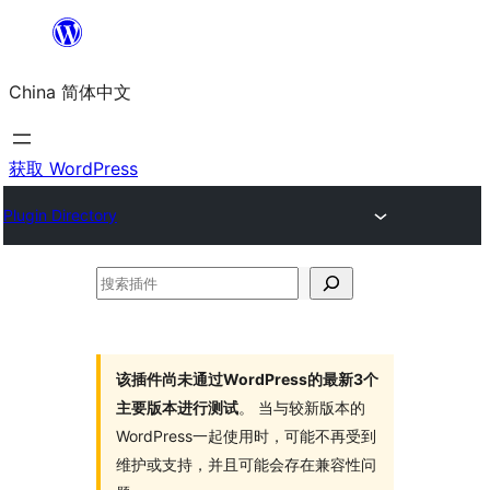
跳
至
China 简体中文
内
容
获取 WordPress
Plugin Directory
搜
索
插
件
该插件尚未通过WordPress的最新3个
主要版本进行测试
。 当与较新版本的
WordPress一起使用时，可能不再受到
维护或支持，并且可能会存在兼容性问