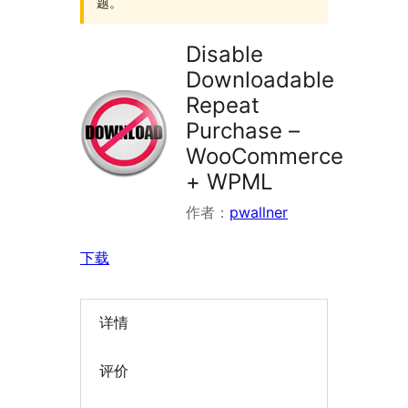
题。
Disable
Downloadable
Repeat
Purchase –
WooCommerce
+ WPML
作者：
pwallner
下载
详情
评价