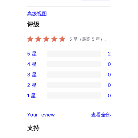
高级视图
评级
5
星（最高 5 星）。
5 星
2
2
4 星
0
条
0
3 星
0
5
条
0
2 星
0
星
4
条
0
评
1 星
0
星
3
条
0
价
评
星
2
条
评
价
Your review
查看全部
评
星
1
论
价
评
支持
星
价
评