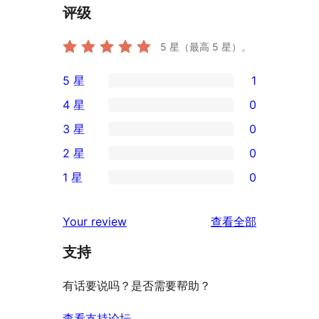
评级
5
星（最高 5 星）。
5 星
1
1
4 星
0
条
0
3 星
0
5
条
0
2 星
0
星
4
条
0
评
1 星
0
星
3
条
0
价
评
星
2
条
评
价
Your review
查看全部
评
星
1
论
价
评
支持
星
价
评
有话要说吗？是否需要帮助？
价
查看支持论坛