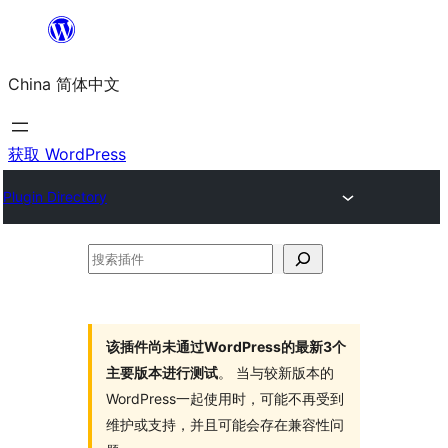
跳
至
China 简体中文
内
容
获取 WordPress
Plugin Directory
搜
索
插
件
该插件尚未通过WordPress的最新3个
主要版本进行测试
。 当与较新版本的
WordPress一起使用时，可能不再受到
维护或支持，并且可能会存在兼容性问