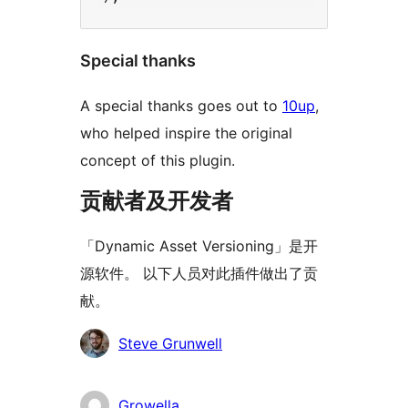
Special thanks
A special thanks goes out to
10up
,
who helped inspire the original
concept of this plugin.
贡献者及开发者
「Dynamic Asset Versioning」是开
源软件。 以下人员对此插件做出了贡
献。
贡
Steve Grunwell
献
者
Growella