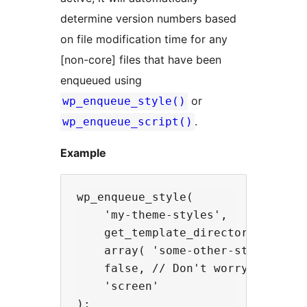
determine version numbers based
on file modification time for any
[non-core] files that have been
enqueued using
or
wp_enqueue_style()
.
wp_enqueue_script()
Example
wp_enqueue_style(

    'my-theme-styles',

    get_template_directory_uri() .
    array( 'some-other-styles' ),

    false, // Don't worry about it
    'screen'
