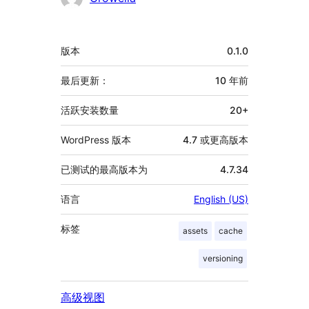
额
版本
0.1.0
外
信
最后更新：
10 年
前
息
活跃安装数量
20+
WordPress 版本
4.7 或更高版本
已测试的最高版本为
4.7.34
语言
English (US)
标签
assets
cache
versioning
高级视图