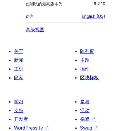
已测试的最高版本为
6.2.10
语言
English (US)
高级视图
关于
陈列窗
新闻
主题
主机
插件
隐私
区块样板
学习
参与
支持
活动
开发者
捐赠
↗
WordPress.tv
↗
Swag
↗