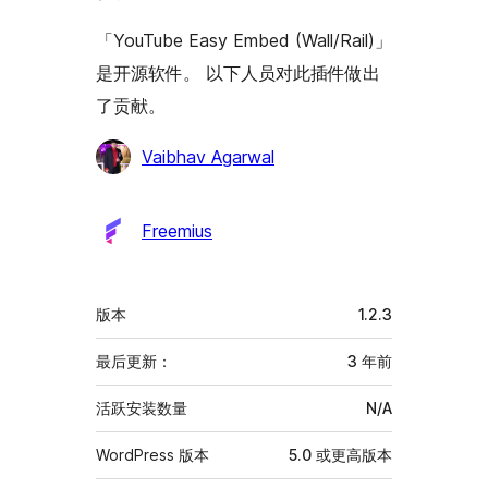
「YouTube Easy Embed (Wall/Rail)」
是开源软件。 以下人员对此插件做出
了贡献。
贡
Vaibhav Agarwal
献
者
Freemius
额
版本
1.2.3
外
信
最后更新：
3 年
前
息
活跃安装数量
N/A
WordPress 版本
5.0 或更高版本