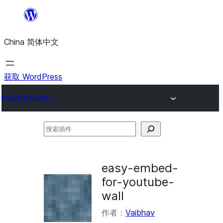
跳
至
China 简体中文
内
容
获取 WordPress
Plugin Directory
搜
索
插
easy-embed-
件
for-youtube-
wall
作者：
Vaibhav