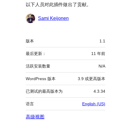
以下人员对此插件做出了贡献。
贡
Sami Keijonen
献
者
额
版本
1.1
外
信
最后更新：
11 年
前
息
活跃安装数量
N/A
WordPress 版本
3.9 或更高版本
已测试的最高版本为
4.3.34
语言
English (US)
高级视图