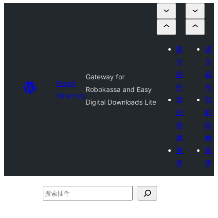
提
提
交
交
插
插
Gateway for
Plugin
件
件
Robokassa and Easy
Directory
我
我
Digital Downloads Lite
的
的
收
收
藏
藏
登
登
录
录
搜
索