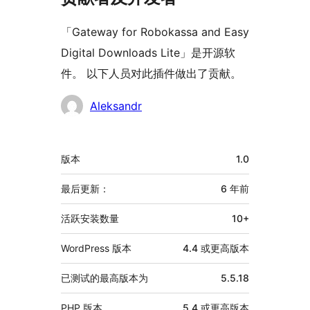
「Gateway for Robokassa and Easy
Digital Downloads Lite」是开源软
件。 以下人员对此插件做出了贡献。
贡
Aleksandr
献
者
额
版本
1.0
外
信
最后更新：
6 年
前
息
活跃安装数量
10+
WordPress 版本
4.4 或更高版本
已测试的最高版本为
5.5.18
PHP 版本
5.4 或更高版本